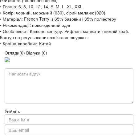
Рейтинг
/5 (на основі
оцінок)
• Розмір: 6, 8, 10, 12, 14, S, M, L, XL, XXL
• Колір: чорний, морський (030), сірий меланж (020)
• Матеріал: French Terry із 65% бавовни і 35% поліестеру
• Рекомендації: повсякденний одяг
• Особливості: Кишеня кенгуру. Рифлені манжети і нижній край.
Каптур на регульованих зав'язках-шнурках.
• Країна-виробник: Китай
Огляди(0)
Відгуки (0)
Увійдіть