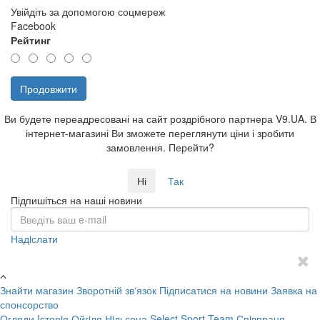
Увійдіть за допомогою соцмереж
Facebook
Рейтинг
Продовжити
Ви будете переадресовані на сайт роздрібного партнера V9.UA. В
інтернет-магазині Ви зможете переглянути ціни і зробити
замовлення. Перейти?
Ні
Так
Підпишіться на наші новини
Надiслати
Знайти магазин
Зворотній зв‘язок
Підписатися на новини
Заявка на
спонсорство
Огляди
Iсторiя Ойгiля Нiльсена
Select Sport Team
Спiвпраця