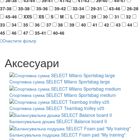
36-38
43-44
39-41
41-42
41-43
39-40
44-47
37-38
35-38
35-36
39-42
32-34
29-31
43-46
26-28
45-46
XXS
XS
S
M
L
28
29
30
31
32
33
34
35
36
37
38
39
40
41
42
43
44
45
46
47
35-41
40-46
Очистити фільтр
Аксесуари
Cпортивна сумка SELECT Milano Sportsbag large
Cпортивна сумка SELECT Milano Sportsbag medium
Cпортивна сумка SELECT Teambag trolley v25
Балансувальна дошка SELECT Balance board II
Балансувальна подушка SELECT Foam pad "My training"