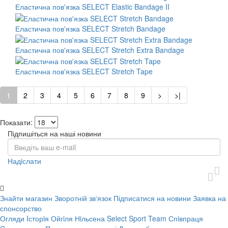
Еластична пов'язка SELECT Elastic Bandage II
Еластична пов'язка SELECT Stretch Bandage
Еластична пов'язка SELECT Stretch Extra Bandage
Еластична пов'язка SELECT Stretch Tape
1
2
3
4
5
6
7
8
9
>
>|
Показати:
Підпишіться на наші новини
Надiслати
Знайти магазин
Зворотній зв‘язок
Підписатися на новини
Заявка на
спонсорство
Огляди
Iсторiя Ойгiля Нiльсена
Select Sport Team
Спiвпраця