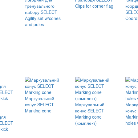
тренувального
Clips for corner flag
коорд
набору SELECT
SELE
Agility set w/cones
Coordi
and poles
Маркувальний
конус SELECT
Маркувальний
Марку
Marking cone
конус SELECT
конус
для
Marking cone
Markin
SELECT
(комплект)
holes 
 kick