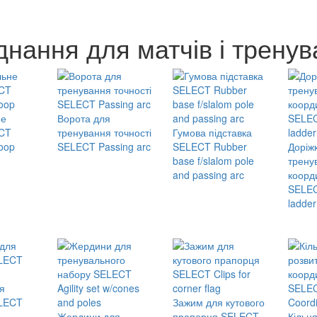
нання для матчів і тренув
не
Ворота для
ECT
тренування точності
Гумова підставка
Hoop
SELECT Passing arc
SELECT Rubber
Доріж
base f/slalom pole
трену
and passing arc
коорд
SELECT
ladder
я
LECT
Зажим для кутового
Жердини для
прапорця SELECT
Кільц