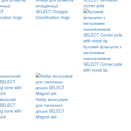
инації
координації
corner pole
CT
SELECT Octagon
nation rings
Coordination rings
Кутовий флагшток з
металевим
наконечником
SELECT Corner pole
with metal tip
вальний
Набір аксесуарів
 SELECT
для тактичних
g cone with
дошок SELECT
v24
Magnet set