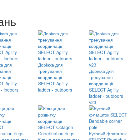
ань
ка для
Доріжка для
вання
тренування
Доріжка для
инації
координації
тренування
 Agility
SELECT Agility
координації
 - indoors
ladder - outdoors
SELECT Agility
ladder - outdoors
v23
Кутовий флагшток
я для розвитку
Кільця для розвитку
SELECT Bendable