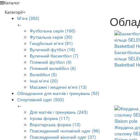
Каталог
Категорії
Облад
М'ячі
(352)
+
-
Футбольна серія
(160)
Футзальна серія
(30)
Гандбольні м'ячі
(91)
Вуличний футбол
(16)
Баскетболь
Вуличний баскетбол
(7)
кільце SEL
Пляжний футбол
(4)
Basketball 
Пляжний волейбол
(6)
Волейбол
(5)
Інші м'ячі
(20)
Масажні і медичні м'ячі
(13)
Обладнання для матчів і тренувань
(52)
Спортивний одяг
(502)
+
-
Для матчів і тренувань
(243)
Ігрова форма
(117)
Воротарська форма
(13)
Жердина дл
Повсякденний чоловічий одяг
(96)
слалому SE
Повсякденний жіночий одяг
(37)
Slalom pole