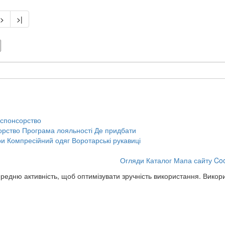
>
>|
 спонсорство
орство
Програма лояльності
Де придбати
ри
Компресійний одяг
Воротарські рукавиці
Огляди
Каталог
Мапа сайту
Coo
редню активність, щоб оптимізувати зручність використання. Викор