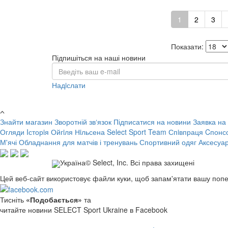
1
2
3
Показати:
Підпишіться на наші новини
Надiслати
Знайти магазин
Зворотній зв‘язок
Підписатися на новини
Заявка на
Огляди
Iсторiя Ойгiля Нiльсена
Select Sport Team
Спiвпраця
Cпонс
М'ячі
Обладнання для матчів і тренувань
Спортивний одяг
Аксесуа
Україна© Select, Inc. Всі права захищені
Цей веб-сайт використовує файли куки, щоб запам'ятати вашу попе
Тисніть
«Подобається»
та
читайте новини SELECT Sport Ukraine в Facebook