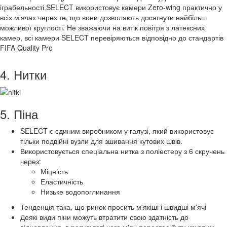
іграбельності.SELECT використовує камери Zero-wing практично у
всіх м’ячах через те, що вони дозволяють досягнути найбільш
можливої круглості. Не зважаючи на витік повітря з латексних
камер, всі камери SELECT перевіряються відповідно до стандартів
FIFA Quality Pro
4. Нитки
5. Піна
SELECT є єдиним виробником у галузі, який використовує
тільки подвійні вузли для зшивання кутових швів.
Використовується спеціальна нитка з поліестеру з 6 скручень
через:
Міцність
Еластичність
Низьке водопоглинання
Тенденція така, що ринок просить м'якіші і швидші м'ячі
Деякі види піни можуть втратити свою здатність до