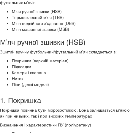
футзальних м’ячів:
М’яч ручної зшивки (HSB)
Термосклеєний м’яч (TBB)
М’яч подвійного з’єднання (DBB)
М’яч машинної зшивки (MSB)
М’яч ручної зшивки (HSB)
Зшитий вручну футбольний/футзальний м’яч складається з:
Покришки (верхній матеріал)
Підкладки
Камери і клапана
Ниток
Піни (деякі моделі)
1. Покришка
Покришка повинна бути морозостійкою. Вона залишається м'якою
як при низьких, так і при високих температурах
Визначення і характеристики ПУ (поліуретану)