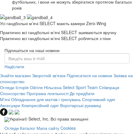
футбольних, і вони не можуть зберігатися протягом багатьох
років
Усі гандбольні м’ячі SELECT мають камери Zero-Wing
Практично всі гандбольні м’ячі SELECT зшиваються вручну
Практично всі гандбольні м’ячі SELECT робляться з піни
Підпишіться на наші новини
Надiслати
Знайти магазин
Зворотній зв‘язок
Підписатися на новини
Заявка на
спонсорство
Огляди
Iсторiя Ойгiля Нiльсена
Select Sport Team
Спiвпраця
Cпонсорство
Програма лояльності
Де придбати
М'ячі
Обладнання для матчів і тренувань
Спортивний одяг
Аксесуари
Компресійний одяг
Воротарські рукавиці
Україна© Select, Inc. Всі права захищені
Огляди
Каталог
Мапа сайту
Cookies
Цей веб-сайт використовує файли куки, щоб запам'ятати вашу