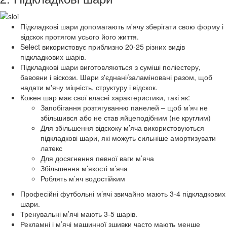
Підкладкові шари допомагають м'ячу зберігати свою форму і
відскок протягом усього його життя.
Select використовує приблизно 20-25 різних видів
підкладкових шарів.
Підкладкові шари виготовляються з суміші поліестеру,
бавовни і віскози. Шари з'єднані/заламіновані разом, щоб
надати м'ячу міцність, структуру і відскок.
Кожен шар має свої власні характеристики, такі як:
Запобігання розтягуванню панелей – щоб м’яч не
збільшився або не став яйцеподібним (не круглим)
Для збільшення відскоку м’яча використовуються
підкладкові шари, які можуть сильніше амортизувати
латекс
Для досягнення певної ваги м’яча
Збільшення м’якості м’яча
Роблять м’яч водостійким
Професійні футбольні м’ячі звичайно мають 3-4 підкладкових
шари.
Тренувальні м’ячі мають 3-5 шарів.
Рекламні і м’ячі машинної зшивки часто мають менше