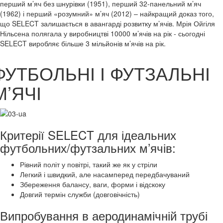
перший м’яч без шнурівки (1951), перший 32-панельний м’яч
(1962) і перший «розумний» м’яч (2012) – найкращий доказ того,
що SELECT залишається в авангарді розвитку м’ячів. Мрія Ойгіля
Нільсена полягала у виробництві 10000 м’ячів на рік - сьогодні
SELECT виробляє більше 3 мільйонів м’ячів на рік.
ФУТБОЛЬНІ І ФУТЗАЛЬНІ
М’ЯЧІ
Критерії SELECT для ідеальних
футбольних/футзальних м’ячів:
Рівний політ у повітрі, такий же як у стріли
Легкий і швидкий, але насамперед передбачуваний
Збереження балансу, ваги, форми і відскоку
Довгий термін служби (довговічність)
Випробування в аеродинамічній трубі