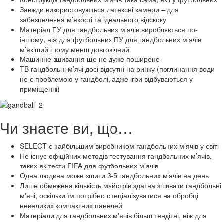
Завжди використовуються латексні камери – для
забезпечення м’якості та ідеального відскоку
Матеріал ПУ для гандбольних м’ячів виробляється по-
іншому, ніж для футбольних ПУ для гандбольних м’ячів
м’якіший і тому менш довговічний
Машинне зшивання ще не дуже поширене
TB гандбольні м’ячі досі відсутні на ринку (поглинання води
не є проблемою у гандболі, адже ігри відбуваються у
приміщенні)
Чи знаєте ви, що…
SELECT є найбільшим виробником гандбольних м’ячів у світі
Не існує офіційних методів тестування гандбольних м’ячів,
таких як тести FIFA для футбольних м’ячів
Одна людина може зшити 3-5 гандбольних м’ячів на день
Лише обмежена кількість майстрів здатна зшивати гандбольні
м'ячі, оскільки їм потрібно спеціалізуватися на обробці
невеликих компактних панелей
Матеріали для гандбольних м'ячів більш тендітні, ніж для