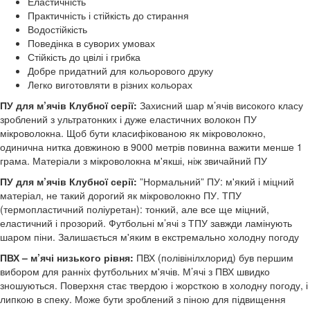
Еластичність
Практичність і стійкість до стирання
Водостійкість
Поведінка в суворих умовах
Стійкість до цвілі і грибка
Добре придатний для кольорового друку
Легко виготовляти в різних кольорах
ПУ для м’ячів Клубної серії:
Захисний шар м’ячів високого класу
зроблений з ультратонких і дуже еластичних волокон ПУ
мікроволокна. Щоб бути класифікованою як мікроволокно,
одинична нитка довжиною в 9000 метрів повинна важити менше 1
грама. Матеріали з мікроволокна м'якші, ніж звичайний ПУ
ПУ для м’ячів Клубної серії:
”Нормальний” ПУ: м'який і міцний
матеріал, не такий дорогий як мікроволокно ПУ. ТПУ
(термопластичний поліуретан): тонкий, але все ще міцний,
еластичний і прозорий. Футбольні м’ячі з ТПУ завжди ламінують
шаром піни. Залишається м'яким в екстремально холодну погоду
ПВХ – м’ячі низького рівня:
ПВХ (полівінілхлорид) був першим
вибором для ранніх футбольних м'ячів. М’ячі з ПВХ швидко
зношуються. Поверхня стає твердою і жорсткою в холодну погоду, і
липкою в спеку. Може бути зроблений з піною для підвищення