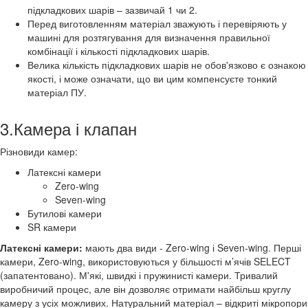
підкладкових шарів – зазвичай 1 чи 2.
Перед виготовленням матеріал зважують і перевіряють у
машині для розтягування для визначення правильної
комбінації і кількості підкладкових шарів.
Велика кількість підкладкових шарів не обов'язково є ознакою
якості, і може означати, що ви цим компенсуєте тонкий
матеріал ПУ.
3.Камера і клапан
Різновиди камер:
Латексні камери
Zero-wing
Seven-wing
Бутилові камери
SR камери
Латексні камери:
мають два види - Zero-wing і Seven-wing. Перші
камери, Zero-wing, використовуються у більшості м’ячів SELECT
(запатентовано). М'які, швидкі і пружинисті камери. Тривалий
виробничий процес, але він дозволяє отримати найбільш круглу
камеру з усіх можливих. Натуральний матеріал – відкриті мікропори