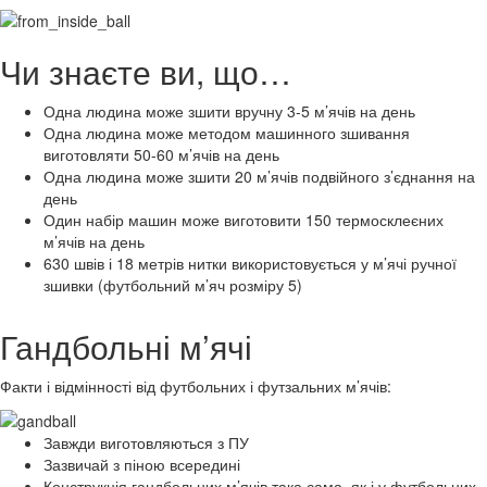
Чи знаєте ви, що…
Одна людина може зшити вручну 3-5 м’ячів на день
Одна людина може методом машинного зшивання
виготовляти 50-60 м’ячів на день
Одна людина може зшити 20 м’ячів подвійного з’єднання на
день
Один набір машин може виготовити 150 термосклеєних
м’ячів на день
630 швів і 18 метрів нитки використовується у м’ячі ручної
зшивки (футбольний м’яч розміру 5)
Гандбольні м’ячі
Факти і відмінності від футбольних і футзальних м’ячів:
Завжди виготовляються з ПУ
Зазвичай з піною всередині
Конструкція гандбольних м’ячів така сама, як і у футбольних