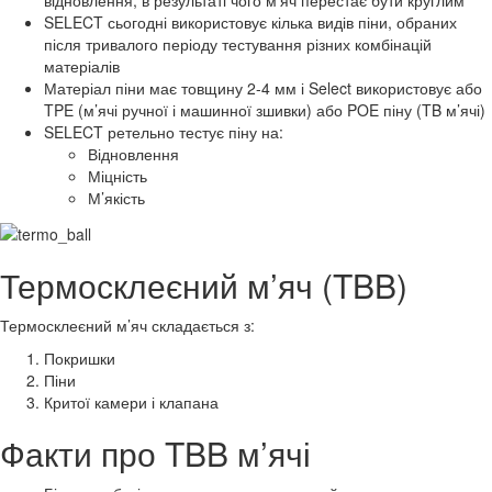
відновлення, в результаті чого м'яч перестає бути круглим
SELECT сьогодні використовує кілька видів піни, обраних
після тривалого періоду тестування різних комбінацій
матеріалів
Матеріал піни має товщину 2-4 мм і Select використовує або
TPE (м’ячі ручної і машинної зшивки) або POE піну (TB м’ячі)
SELECT ретельно тестує піну на:
Відновлення
Міцність
М’якість
Термосклеєний м’яч (TBB)
Термосклеєний м’яч складається з:
Покришки
Піни
Критої камери і клапана
Факти про TBB м’ячі