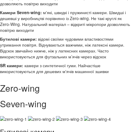
дозволяють повітрю виходити
Камери Seven-wing:
м'які, швидкі і пружинисті камери. Швидші і
дешевші у виробництві порівняно із Zero-wing. Не такі круглі як
Zero-Wing. Натуральний матеріал – відкриті мікропори дозволяють
повітрю виходити
Бутилові камери:
відомі своїми чудовими властивостями
утримання повітря. Відчуваються важчими, ніж латексні камери.
Відскок звичайно нижче, ніж у латексних камерах. Часто
використовуються для футзальних м’ячів через відскок
SR камери:
камери з синтетичної гуми. Найчастіше
використовуються для дешевих м'ячів машинної зшивки
Zero-wing
Seven-wing
Бутилові камери