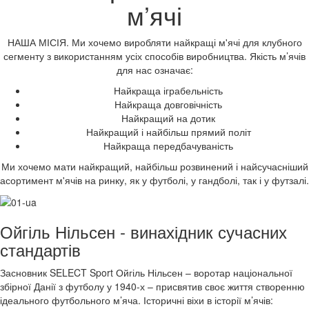
м’ячі
НАША МІСІЯ. Ми хочемо виробляти найкращі м'ячі для клубного
сегменту з використанням усіх способів виробництва. Якість м’ячів
для нас означає:
Найкраща іграбельність
Найкраща довговічність
Найкращий на дотик
Найкращий і найбільш прямий політ
Найкраща передбачуваність
Ми хочемо мати найкращий, найбільш розвинений і найсучасніший
асортимент м'ячів на ринку, як у футболі, у гандболі, так і у футзалі.
Ойгіль Нільсен - винахідник сучасних
стандартів
Засновник SELECT Sport Ойгіль Нільсен – воротар національної
збірної Данії з футболу у 1940-х – присвятив своє життя створенню
ідеального футбольного м’яча. Історичні віхи в історії м’ячів: