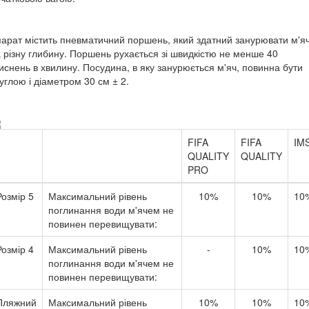
арат містить пневматичний поршень, який здатний занурювати м'я
 різну глибину. Поршень рухається зі швидкістю не менше 40
иснень в хвилину. Посудина, в яку занурюється м'яч, повинна бути
углою і діаметром 30 см ± 2.
FIFA
FIFA
IM
QUALITY
QUALITY
PRO
Розмір 5
Максимальний рівень
10%
10%
10
поглинання води м'ячем не
повинен перевищувати:
Розмір 4
Максимальний рівень
-
10%
10
поглинання води м'ячем не
повинен перевищувати:
Пляжний
Максимальний рівень
10%
10%
10