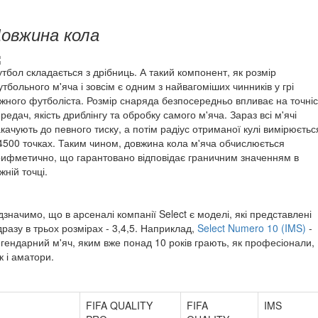
овжина кола
тбол складається з дрібниць. А такий компонент, як розмір
тбольного м'яча і зовсім є одним з найвагоміших чинників у грі
жного футболіста. Розмір снаряда безпосередньо впливає на точніс
редач, якість дриблінгу та обробку самого м'яча. Зараз всі м'ячі
качують до певного тиску, а потім радіус отриманої кулі вимірюєтьс
4500 точках. Таким чином, довжина кола м'яча обчислюється
ифметично, що гарантовано відповідає граничним значенням в
жній точці.
дзначимо, що в арсеналі компанії Select є моделі, які представлені
дразу в трьох розмірах - 3,4,5. Наприклад,
Select Numero 10 (IMS)
-
гендарний м'яч, яким вже понад 10 років грають, як професіонали,
к і аматори.
FIFA QUALITY
FIFA
IMS