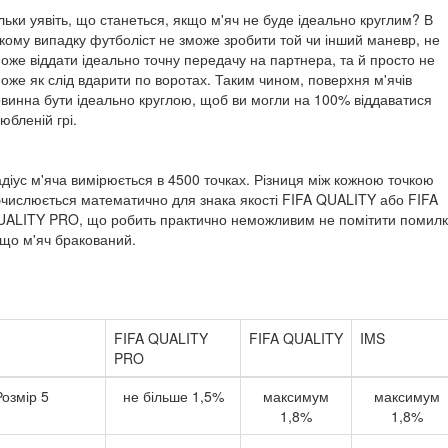
льки уявіть, що станеться, якщо м'яч не буде ідеально круглим? В
кому випадку футболіст не зможе зробити той чи інший маневр, не
оже віддати ідеально точну передачу на партнера, та й просто не
оже як слід вдарити по воротах. Таким чином, поверхня м'ячів
винна бути ідеально круглою, щоб ви могли на 100% віддаватися
юбленій грі.
діус м'яча вимірюється в 4500 точках. Різниця між кожною точкою
числюється математично для знака якості FIFA QUALITY або FIFA
ALITY PRO, що робить практично неможливим не помітити помилк
що м'яч бракований.
FIFA QUALITY
FIFA QUALITY
IMS
PRO
Розмір 5
не більше 1,5%
максимум
максимум
1,8%
1,8%