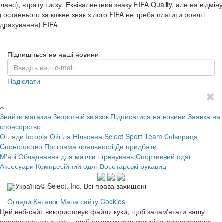
ланс), втрату тиску. Еквівалентний знаку FIFA Quality, але на відмін
д останнього за кожен знак з лого FIFA не треба платити роялті
ідрахування) FIFA.
Підпишіться на наші новини
Надiслати
Знайти магазин
Зворотній зв‘язок
Підписатися на новини
Заявка на
спонсорство
Огляди
Iсторiя Ойгiля Нiльсена
Select Sport Team
Спiвпраця
Cпонсорство
Програма лояльності
Де придбати
М'ячі
Обладнання для матчів і тренувань
Спортивний одяг
Аксесуари
Компресійний одяг
Воротарські рукавиці
Україна© Select, Inc. Всі права захищені
Огляди
Каталог
Мапа сайту
Cookies
Цей веб-сайт використовує файли куки, щоб запам'ятати вашу
попередню активність, щоб оптимізувати зручність використання.