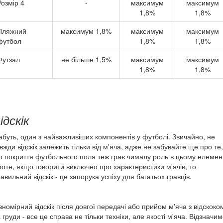
Розмір 4
-
максимум
максимум
1,8%
1,8%
Пляжний
максимум 1,8%
максимум
максимум
футбол
1,8%
1,8%
Футзал
не більше 1,5%
максимум
максимум
1,8%
1,8%
ідскік
буть, один з найважливіших компонентів у футболі. Звичайно, не
вжди відскік залежить тільки від м'яча, адже не забувайте ще про те,
 покриття футбольного поля теж грає чималу роль в цьому елемент
оте, якщо говорити виключно про характеристики м'ячів, то
авильний відскік - це запорука успіху для багатьох гравців.
вномірний відскік після довгої передачі або прийом м'яча з відскоко
 груди - все це справа не тільки техніки, але якості м'яча. Відзначим