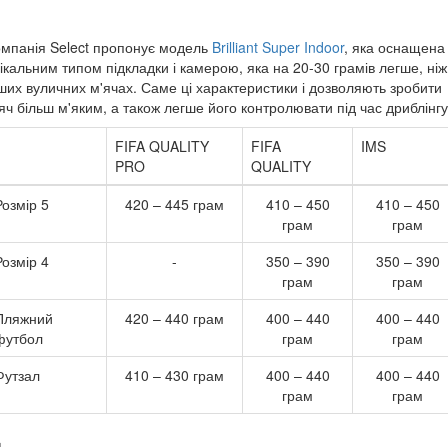
мпанія Select пропонує модель
Brilliant Super Indoor
, яка оснащена
ікальним типом підкладки і камерою, яка на 20-30 грамів легше, ніж
ших вуличних м'ячах. Саме ці характеристики і дозволяють зробити
яч більш м'яким, а також легше його контролювати під час дриблінгу
FIFA QUALITY
FIFA
IMS
PRO
QUALITY
Розмір 5
420 – 445 грам
410 – 450
410 – 450
грам
грам
Розмір 4
-
350 – 390
350 – 390
грам
грам
Пляжний
420 – 440 грам
400 – 440
400 – 440
футбол
грам
грам
Футзал
410 – 430 грам
400 – 440
400 – 440
грам
грам