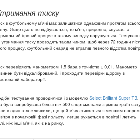
тримання тиску
ск в футбольному м'ячі має залишатися однаковим протягом всьог
тчу. Якщо цього не відбувається, то м'яч, природно, спускає, а
рмальний ігровий процес в такому випадку порушується. Тестуванн
 утримання тиску проводять таким чином, щоб через 72 години піс
ого процесу, футбольний снаряд не втратив певного відсотка повітр
ск перевіряють манометром 1,5 бара з точністю ± 0,01. Манометр
винен бути відкалібрований, і проходити перевірки щороку в
естованій лабораторії.
дібні тестування проводилися і з моделлю
Select Brilliant Super TB
,
а була випробувана більш ніж 500 спортсменами з різних країн світу
ни в один голос заявили, що цей м'яч стикається з меншим опором
вітря в початковій фазі польоту, легше рухається в повітрі і летить
лі, ніж інші м'ячі, які є на ринку.