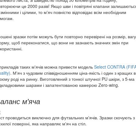
алевого листа, зі швидкістю понад 50 кілометрів на годину,
вторюючи це 2000 разів! Якщо шви і повітряні клапани залишаютьс
змінними і цілими, то м'яч повністю відповідає всім необхідним
могам.
ошені зразки потім можуть бути повторно перевірені на розмір, вагу
рму, щоб переконатися, що вони не зазнають значних змін при
користанні.
прикладів таких м'ячів можна привести модель
Select CONTRA (FIF
ality)
. М'яч з чудовим співвідношенням ціна-якість і один з кращих в
оєму роді на ринку. Виготовлений з тонкої штучної PU шкіри, з 5-ма
дкладковими шарами і запатентованою камерою Zero-wing.
аланс м'яча
ст проводиться виключно для футзальних м'ячів. Зразки скочують з
хилої поверхні, яка направляє м'яч на стіл.