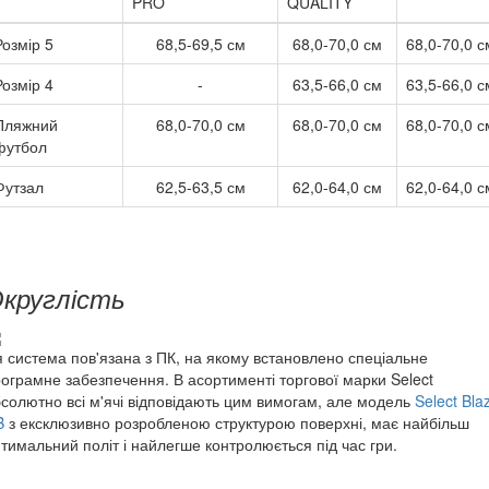
PRO
QUALITY
Розмір 5
68,5-69,5 см
68,0-70,0 см
68,0-70,0 с
Розмір 4
-
63,5-66,0 см
63,5-66,0 с
Пляжний
68,0-70,0 см
68,0-70,0 см
68,0-70,0 с
футбол
Футзал
62,5-63,5 см
62,0-64,0 см
62,0-64,0 с
круглість
 система пов'язана з ПК, на якому встановлено спеціальне
ограмне забезпечення. В асортименті торгової марки Select
солютно всі м'ячі відповідають цим вимогам, але модель
Select Bla
B
з ексклюзивно розробленою структурою поверхні, має найбільш
тимальний політ і найлегше контролюється під час гри.