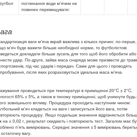
футбол
поглинання води м'ячем не
повинен перевищувати:
ага
андартизація ваги м'яча вкрай важлива з кількох причин: по-перше,
що м'яч буде важити більше необхідної норми, то футболістові
ведеться докладати більше зусиль для того щоб його обробити або
нести удар. По-друге, зайва маса снаряда може призвести до трав
спортсменів, під час ударів і передач. Саме для цього і проводять
пробування, після яких розраховується ідеальна маса м'яча.
ажування проводиться при температурі в приміщенні 20°C ± 2°C,
логості 65% ± 5%, а також в тихому приміщенні, щоб уникнути будь-
ого зовнішнього впливу. Процедура проходить наступним чином:
тбольний м'яч кладеться на ваги і записується його вага, потім
вторюють процедуру. Якщо подальше значення відрізняється біль
ж на ± 0,02 г, результат скидають і повторюють тест. Загалом має бу
облено п'ять вимірювань. Середнє значення з 5 вимірювань береть
 остаточну вагу.