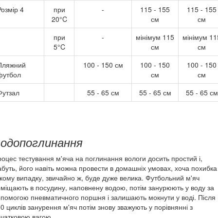
Розмір 4
при
-
115 - 155
115 - 155
20°C
см
см
при
-
мінімум 115
мінімум 11
5°C
см
см
Пляжний
100 - 150 см
100 - 150
100 - 150
футбол
см
см
Футзал
55 - 65 см
55 - 65 см
55 - 65 см
одопоглинання
оцес тестування м'яча на поглинання вологи досить простий і,
буть, його навіть можна провести в домашніх умовах, хоча похибка
кому випадку, звичайно ж, буде дуже велика. Футбольний м'яч
міщають в посудину, наповнену водою, потім занурюють у воду за
помогою пневматичного поршня і залишають мокнути у воді. Після
0 циклів занурення м'яч потім знову зважують у порівнянні з
чатковою вагою.