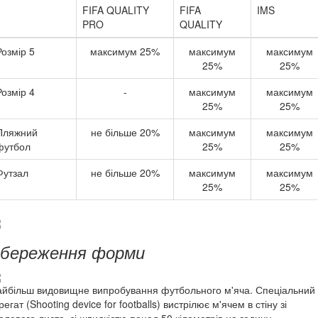
FIFA QUALITY
FIFA
IMS
PRO
QUALITY
Розмір 5
максимум 25%
максимум
максимум
25%
25%
Розмір 4
-
максимум
максимум
25%
25%
Пляжний
не більше 20%
максимум
максимум
футбол
25%
25%
Футзал
не більше 20%
максимум
максимум
25%
25%
береження форми
йбільш видовищне випробування футбольного м'яча. Спеціальний
регат (Shooting device for footballs) вистрілює м'ячем в стіну зі