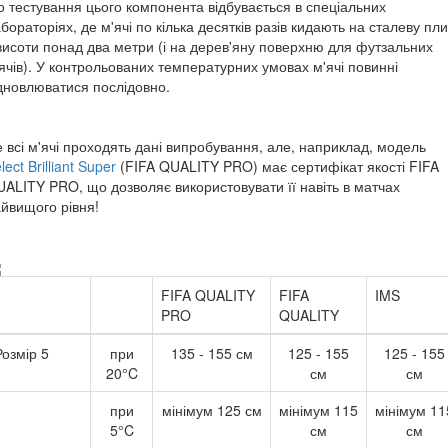
 тестування цього компонента відбувається в спеціальних
бораторіях, де м'ячі по кілька десятків разів кидають на сталеву пли
висоти понад два метри (і на дерев'яну поверхню для футзальних
ячів). У контрольованих температурних умовах м'ячі повинні
дновлюватися послідовно.
 всі м'ячі проходять дані випробування, але, наприклад, модель
lect Brilliant Super
(FIFA QUALITY PRO) має сертифікат якості FIFA
ALITY PRO, що дозволяє використовувати її навіть в матчах
йвищого рівня!
FIFA QUALITY
FIFA
IMS
PRO
QUALITY
Розмір 5
при
135 - 155 см
125 - 155
125 - 155
20°C
см
см
при
мінімум 125 см
мінімум 115
мінімум 11
5°C
см
см