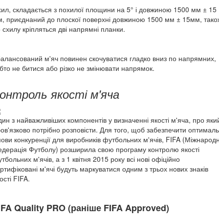
ил, складається з похилої площини на 5° і довжиною 1500 мм ± 15
, приєднаний до плоскої поверхні довжиною 1500 мм ± 15мм, тако
 схилу кріпляться дві напрямні планки.
алансований м'яч повинен скочуватися гладко вниз по напрямних,
бто не битися або різко не змінювати напрямок.
онтроль якості м'яча
ин з найважливіших компонентів у визначенні якості м'яча, про яки
ов'язково потрібно розповісти. Для того, щоб забезпечити оптималь
ови конкуренції для виробників футбольних м'ячів, FIFA (Міжнарод
дерація Футболу) розширила свою програму контролю якості
тбольних м'ячів, а з 1 квітня 2015 року всі нові офіційно
ртифіковані м'ячі будуть маркуватися одним з трьох нових знаків
ості FIFA.
IFA Quality PRO (раніше FIFA Approved)