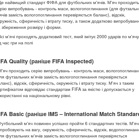
Це найвищий стандарт ФІФА для футбольних м'ячів. М'яч проходить
рію випробувань - контроль маси, вологопоглинання (для футзальн
ячів замість вологопоглинання перевіряється баланс), відскік,
ружність, сферичність і втрату тиску, а також додатково випробуван
 збереження розміру і форми.
Всі м'ячі проходять додатковий тест, який імітує 2000 ударів по м'ячу
д час гри на полі
IFA Quality (раніше FIFA Inspected)
М'яч проходить серію випробувань - контроль маси, вологопоглина
ля футзальних м'ячів замість вологопоглинання перевіряється
ланс), відскік, сферичність, окружність і втрату тиску. М'яч з таким
ртифікатом відповідає стандартам FIFA за якістю і допускається у
користанні на національному рівні.
IFA Basic
(раніше
IMS – International Match Standar
Футбольний м'яч повинен успішно пройти 6 стандартних тестів. М'яч
пробовують на вагу, окружність, сферичність, відскік, водопоглинан
ля футзальних м'ячів замість вологопоглинання перевіряється