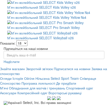
М’яч волейбольний SELECT Kids Volley v26
М’яч волейбольний SELECT Kids Volley Yellow №4
М’яч волейбольний SELECT Pro Smash Volley
М’яч волейбольний SELECT Volleyball v26
Показати:
Підпишіться на наші новини
Надiслати
Знайти магазин
Зворотній зв‘язок
Підписатися на новини
Заявка на
спонсорство
Огляди
Iсторiя Ойгiля Нiльсена
Select Sport Team
Спiвпраця
Cпонсорство
Програма лояльності
Де придбати
М'ячі
Обладнання для матчів і тренувань
Спортивний одяг
Аксесуари
Компресійний одяг
Воротарські рукавиці
Україна© Select, Inc. Всі права захищені