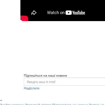
Підпишіться на наші новини
Надiслати
Знайти магазин
Зворотній зв‘язок
Підписатися на новини
Заявка на