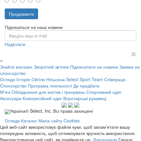
Продовжити
Підпишіться на наші новини
Надiслати
Знайти магазин
Зворотній зв‘язок
Підписатися на новини
Заявка на
спонсорство
Огляди
Iсторiя Ойгiля Нiльсена
Select Sport Team
Спiвпраця
Cпонсорство
Програма лояльності
Де придбати
М'ячі
Обладнання для матчів і тренувань
Спортивний одяг
Аксесуари
Компресійний одяг
Воротарські рукавиці
Україна© Select, Inc. Всі права захищені
Огляди
Каталог
Мапа сайту
Cookies
Цей веб-сайт використовує файли куки, щоб запам'ятати вашу
попередню активність, щоб оптимізувати зручність використання.
Використовуючи цей сайт, ви приймаєте це.
Докладніше
Гаразд