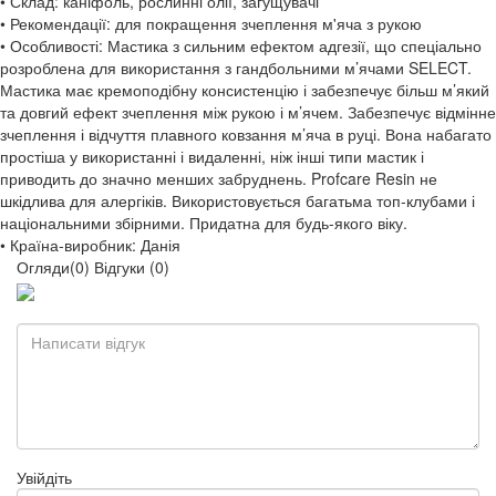
• Склад: каніфоль, рослинні олії, загущувачі
• Рекомендації: для покращення зчеплення м'яча з рукою
• Особливості: Мастика з сильним ефектом адгезії, що спеціально
розроблена для використання з гандбольними м’ячами SELECT.
Мастика має кремоподібну консистенцію і забезпечує більш м’який
та довгий ефект зчеплення між рукою і м’ячем. Забезпечує відмінне
зчеплення і відчуття плавного ковзання м’яча в руці. Вона набагато
простіша у використанні і видаленні, ніж інші типи мастик і
приводить до значно менших забруднень. Profcare Resin не
шкідлива для алергіків. Використовується багатьма топ-клубами і
національними збірними. Придатна для будь-якого віку.
• Країна-виробник: Данія
Огляди(0)
Відгуки (0)
Увійдіть