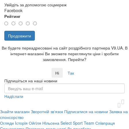
Увійдіть за допомогою соцмереж
Facebook
Рейтинг
Продовжити
Ви будете переадресовані на сайт роздрібного партнера V9.UA. В
інтернет-магазині Ви зможете переглянути ціни і зробити
замовлення. Перейти?
Ні
Так
Підпишіться на наші новини
Надiслати
Знайти магазин
Зворотній зв‘язок
Підписатися на новини
Заявка на
спонсорство
Огляди
Iсторiя Ойгiля Нiльсена
Select Sport Team
Спiвпраця
Cпонсорство
Програма лояльності
Де придбати