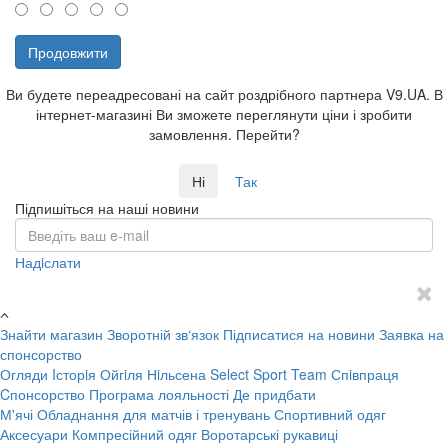
Продовжити
Ви будете переадресовані на сайт роздрібного партнера V9.UA. В
інтернет-магазині Ви зможете переглянути ціни і зробити
замовлення. Перейти?
Ні
Так
Підпишіться на наші новини
Надiслати
Знайти магазин
Зворотній зв‘язок
Підписатися на новини
Заявка на
спонсорство
Огляди
Iсторiя Ойгiля Нiльсена
Select Sport Team
Спiвпраця
Cпонсорство
Програма лояльності
Де придбати
М'ячі
Обладнання для матчів і тренувань
Спортивний одяг
Аксесуари
Компресійний одяг
Воротарські рукавиці