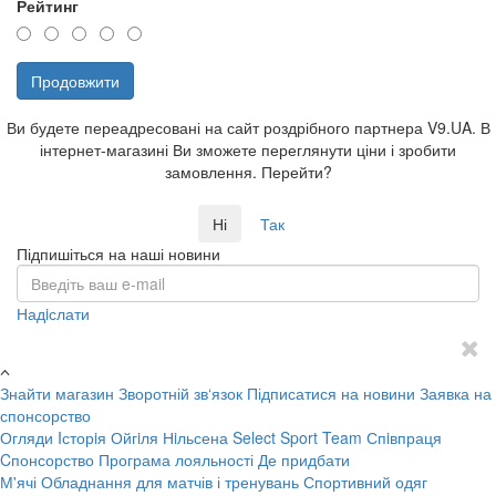
Рейтинг
Продовжити
Ви будете переадресовані на сайт роздрібного партнера V9.UA. В
інтернет-магазині Ви зможете переглянути ціни і зробити
замовлення. Перейти?
Ні
Так
Підпишіться на наші новини
Надiслати
Знайти магазин
Зворотній зв‘язок
Підписатися на новини
Заявка на
спонсорство
Огляди
Iсторiя Ойгiля Нiльсена
Select Sport Team
Спiвпраця
Cпонсорство
Програма лояльності
Де придбати
М'ячі
Обладнання для матчів і тренувань
Спортивний одяг