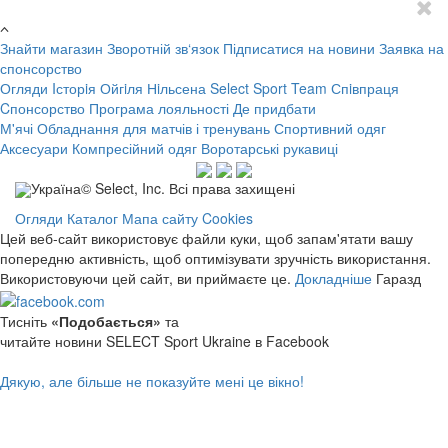
Знайти магазин
Зворотній зв‘язок
Підписатися на новини
Заявка на
спонсорство
Огляди
Iсторiя Ойгiля Нiльсена
Select Sport Team
Спiвпраця
Cпонсорство
Програма лояльності
Де придбати
М'ячі
Обладнання для матчів і тренувань
Спортивний одяг
Аксесуари
Компресійний одяг
Воротарські рукавиці
Україна© Select, Inc. Всі права захищені
Огляди
Каталог
Мапа сайту
Cookies
Цей веб-сайт використовує файли куки, щоб запам'ятати вашу
попередню активність, щоб оптимізувати зручність використання.
Використовуючи цей сайт, ви приймаєте це.
Докладніше
Гаразд
Тисніть
«Подобається»
та
читайте новини SELECT Sport Ukraine в Facebook
Дякую, але більше не показуйте мені це вікно!