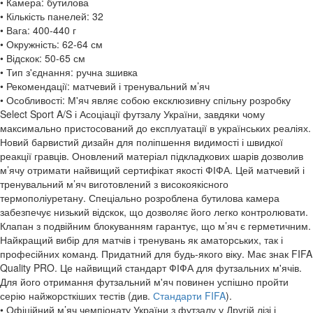
• Камера: бутилова
• Кількість панелей: 32
• Вага: 400-440 г
• Окружність: 62-64 см
• Відскок: 50-65 см
• Тип з'єднання: ручна зшивка
• Рекомендації: матчевий і тренувальний м’яч
• Особливості: М'яч являє собою ексклюзивну спільну розробку
Select Sport A/S і Асоціації футзалу України, завдяки чому
максимально пристосований до експлуатації в українських реаліях.
Новий барвистий дизайн для поліпшення видимості і швидкої
реакції гравців. Оновлений матеріал підкладкових шарів дозволив
м’ячу отримати найвищий сертифікат якості ФІФА. Цей матчевий і
тренувальний м’яч виготовлений з високоякісного
термополіуретану. Спеціально розроблена бутилова камера
забезпечує низький відскок, що дозволяє його легко контролювати.
Клапан з подвійним блокуванням гарантує, що м’яч є герметичним.
Найкращий вибір для матчів і тренувань як аматорських, так і
професійних команд. Придатний для будь-якого віку. Має знак FIFA
Quality PRO. Це найвищий стандарт ФІФА для футзальних м'ячів.
Для його отримання футзальний м'яч повинен успішно пройти
серію найжорсткіших тестів (див.
Стандарти FIFA
).
• Офіційний м’яч чемпіонату України з футзалу у Другій лізі і