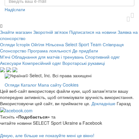
Надiслати
Знайти магазин
Зворотній зв‘язок
Підписатися на новини
Заявка на
спонсорство
Огляди
Iсторiя Ойгiля Нiльсена
Select Sport Team
Спiвпраця
Cпонсорство
Програма лояльності
Де придбати
М'ячі
Обладнання для матчів і тренувань
Спортивний одяг
Аксесуари
Компресійний одяг
Воротарські рукавиці
Україна© Select, Inc. Всі права захищені
Огляди
Каталог
Мапа сайту
Cookies
Цей веб-сайт використовує файли куки, щоб запам'ятати вашу
попередню активність, щоб оптимізувати зручність використання.
Використовуючи цей сайт, ви приймаєте це.
Докладніше
Гаразд
Тисніть
«Подобається»
та
читайте новини SELECT Sport Ukraine в Facebook
Дякую, але більше не показуйте мені це вікно!