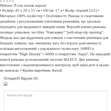
Рейтинг
/5 (на основі
оцінок)
• Розмір: 45 x 29 x 15 см • Об’єм: 17 л • Колір: чорний (111) •
Матеріал: 100% поліестер • Особливості: Рюкзак зі спортивним
дизайном з регульованими плечовими ременями, що ідеально
підходить для щоденного використання. Верхній клапан рюкзака
захищає унікальну застібку "блискавку" "pull-strap-zip opening".
Модель має два відділення для пляшок з еластичним ремінцем для
більших пляшок, має зменшену вагу без втрати довговічності,
оскільки виготовлений з ущільненого полієстеру 1680D із
покриттям “High Density” і 600D із покриттям "Aqua". На передній
панелі рюкзака розташований логотип SELECT. Дно рюкзака
виготовлене з водонепроникного матеріалу, щоб ваші речі в ньому
не намокли. • Країна-виробник: Китай
Огляди(0)
Відгуки (0)