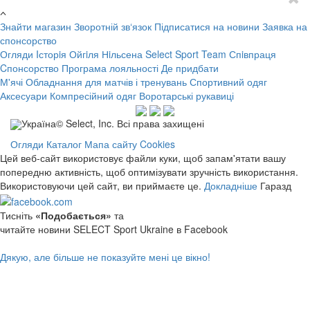
Знайти магазин
Зворотній зв‘язок
Підписатися на новини
Заявка на
спонсорство
Огляди
Iсторiя Ойгiля Нiльсена
Select Sport Team
Спiвпраця
Cпонсорство
Програма лояльності
Де придбати
М'ячі
Обладнання для матчів і тренувань
Спортивний одяг
Аксесуари
Компресійний одяг
Воротарські рукавиці
Україна© Select, Inc. Всі права захищені
Огляди
Каталог
Мапа сайту
Cookies
Цей веб-сайт використовує файли куки, щоб запам'ятати вашу
попередню активність, щоб оптимізувати зручність використання.
Використовуючи цей сайт, ви приймаєте це.
Докладніше
Гаразд
Тисніть
«Подобається»
та
читайте новини SELECT Sport Ukraine в Facebook
Дякую, але більше не показуйте мені це вікно!