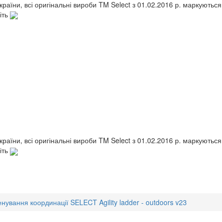
України, всі оригінальні вироби TM Select з 01.02.2016 р. маркують
іть
України, всі оригінальні вироби TM Select з 01.02.2016 р. маркують
іть
нування координації SELECT Agility ladder - outdoors v23