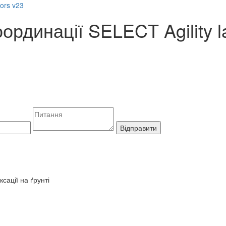
рдинації SELECT Agility la
Відправити
сації на ґрунті