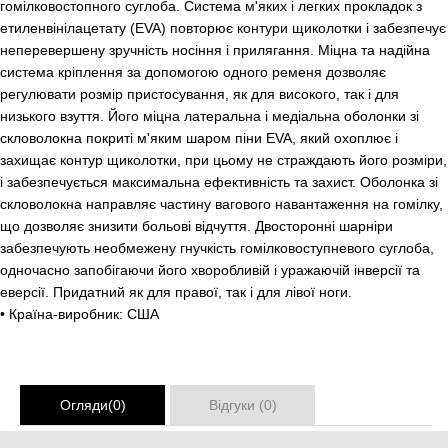
гомілковостопного суглоба. Система м'яких і легких прокладок з
етиленвінілацетату (EVA) повторює контури щиколотки і забезпечує
неперевершену зручність носіння і прилягання. Міцна та надійна
система кріплення за допомогою одного ременя дозволяє
регулювати розмір пристосування, як для високого, так і для
низького взуття. Його міцна латеральна і медіальна оболонки зі
скловолокна покриті м'яким шаром піни EVA, який охоплює і
захищає контур щиколотки, при цьому не страждають його розміри,
і забезпечується максимальна ефективність та захист. Оболонка зі
скловолокна направляє частину вагового навантаження на гомілку,
що дозволяє знизити больові відчуття. Двосторонні шарніри
забезпечують необмежену гнучкість гомілковоступневого суглоба,
одночасно запобігаючи його хворобливій і уражаючій інверсії та
еверсії. Придатний як для правої, так і для лівої ноги.
• Країна-виробник: США
Огляди(0)
Відгуки (0)