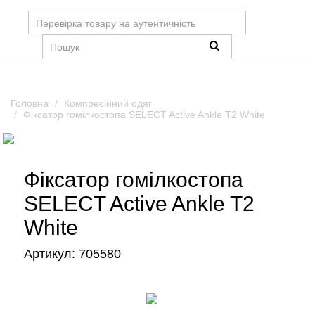
Головна
Компресійний одяг
Фіксатор гомілкостопа SELECT Active Ankle T2 White
Фіксатор гомілкостопа
SELECT Active Ankle T2
White
Артикул:
705580