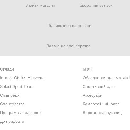
Знайти магазин
Зворотній зв‘язок
Підписатися на новини
Заявка на спонсорство
Огляди
М'ячі
Iсторiя Ойгiля Нiльсена
Обладнання для матчів і
Select Sport Team
Спортивний одяг
Спiвпраця
Аксесуари
Cпонсорство
Компресійний одяг
Програма лояльності
Воротарські рукавиці
Де придбати