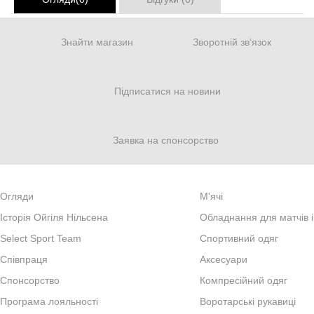
Знайти магазин
Зворотній зв‘язок
Підписатися на новини
Заявка на спонсорство
Огляди
М'ячі
Iсторiя Ойгiля Нiльсена
Обладнання для матчів і
Select Sport Team
Спортивний одяг
Спiвпраця
Аксесуари
Cпонсорство
Компресійний одяг
Програма лояльності
Воротарські рукавиці