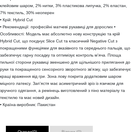
клейовим шаром, 2% нитки, 3% пластикова липучка, 2% еластан,
7% текстиль, 30% неоперен
• Крій: Hybrid Cut
• Рекомендації: професійні матчеві рукавиці для дорослих •
Особливості: Модель має абсолютно нову конструкцію та крій
Hybrid Cut, що поєднує Slice Cut та класичний Negative Cut з
покращеними функціями для вказівного та середнього пальців, що
забезпечує гарну посадку та оптимізує контроль м'яча. Площа
тильної сторони рукавиці зменшено для щільнішого прилягання до
руки та покращеного сенсорного зворотного зв'язку, що забезпечує
кращі враження від гри. Зона лову покрита додатковим шаром
міцного латексу. Зап'ястя має асиметричний зріз із язичком для
зручного одягання, а ремінець виготовлений з піно матеріалу та
текстилю та має новий дизайн.
• Країна-виробник: Пакистан
Огляди(0)
Відгуки (0)