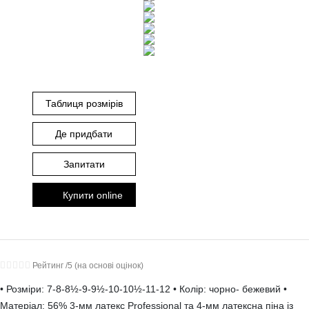
Таблиця розмірів
Де придбати
Запитати
Купити online
Рейтинг
/5 (на основі
оцінок)
• Розміри: 7-8-8½-9-9½-10-10½-11-12 • Колір: чорно- бежевий •
Матеріал: 56% 3-мм латекс Professional та 4-мм латексна піна із