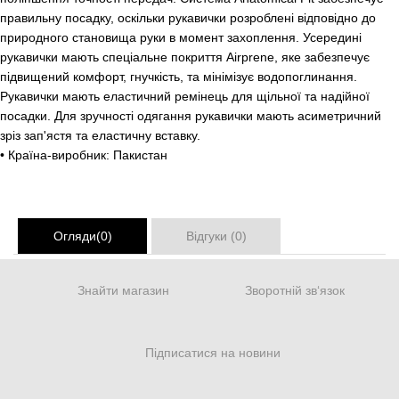
правильну посадку, оскільки рукавички розроблені відповідно до
природного становища руки в момент захоплення. Усередині
рукавички мають спеціальне покриття Airprene, яке забезпечує
підвищений комфорт, гнучкість, та мінімізує водопоглинання.
Рукавички мають еластичний ремінець для щільної та надійної
посадки. Для зручності одягання рукавички мають асиметричний
зріз зап'ястя та еластичну вставку.
• Країна-виробник: Пакистан
Огляди(0)
Відгуки (0)
Знайти магазин
Зворотній зв‘язок
Підписатися на новини