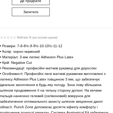
Де придбати
Запитати
Рейтинг
/5 (на основі
оцінок)
• Розміри: 7-8-8½-9-9½-10-10½-11-12
• Колір: чорно-червоний
• Матеріал: 3-мм латекс Adhesion Plus Latex
• Крій: Negative Cut
• Рекомендації: професійні матчеві рукавиці для дорослих
• Особливості: Професійні легкі матчеві рукавички виготовлені з
латексу Adhesion Plus Latex товщиною 3 мм, що забезпечує
ідеальне захоплення в будь-яку погоду. Зона лову збільшена
шляхом продовження її на тильну сторону долоні. На кінчики
пальців нанесено гелевий (силіконовий) візерунок для
забезпечення оптимального захисту шляхом зміцнення даної
області. Punch Zone допомагає досягти ефекту комфорту і
поліпшення точності передач. Система Anatomical Fit забезпечує