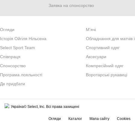
Заявка на спонсорство
Огляди
М'ячі
Iсторiя Ойгiля Нiльсена
Обладнання для матчів і
Select Sport Team
Спортивний одяг
Спiвпраця
Аксесуари
Cпонсорство
Компресійний одяг
Програма лояльності
Воротарські рукавиці
Де придбати
Україна© Select, Inc. Всі права захищені
Огляди
Каталог
Мапа сайту
Cookies