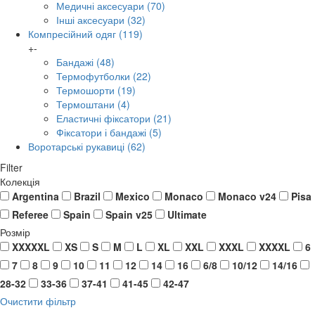
Медичні аксесуари
(70)
Інші аксесуари
(32)
Компресійний одяг
(119)
+
-
Бандажі
(48)
Термофутболки
(22)
Термошорти
(19)
Термоштани
(4)
Еластичні фіксатори
(21)
Фіксатори і бандажі
(5)
Воротарські рукавиці
(62)
Filter
Колекція
Argentina
Brazil
Mexico
Monaco
Monaco v24
Pisa
Referee
Spain
Spain v25
Ultimate
Розмір
XXXXXL
XS
S
M
L
XL
XXL
XXXL
XXXXL
6
7
8
9
10
11
12
14
16
6/8
10/12
14/16
28-32
33-36
37-41
41-45
42-47
Очистити фільтр