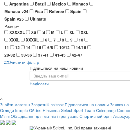
Argentina
Brazil
Mexico
Monaco
Monaco v24
Pisa
Referee
Spain
Spain v25
Ultimate
Розмір
XXXXXL
XS
S
M
L
XL
XXL
XXXL
XXXXL
6
7
8
9
10
11
12
14
16
6/8
10/12
14/16
28-32
33-36
37-41
41-45
42-47
Очистити фільтр
Підпишіться на наші новини
Надiслати
Знайти магазин
Зворотній зв‘язок
Підписатися на новини
Заявка на
Огляди
Iсторiя Ойгiля Нiльсена
Select Sport Team
Спiвпраця
Cпонс
М'ячі
Обладнання для матчів і тренувань
Спортивний одяг
Аксесуа
Україна© Select, Inc. Всі права захищені