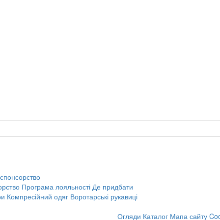
 спонсорство
орство
Програма лояльності
Де придбати
ри
Компресійний одяг
Воротарські рукавиці
Огляди
Каталог
Мапа сайту
Coo