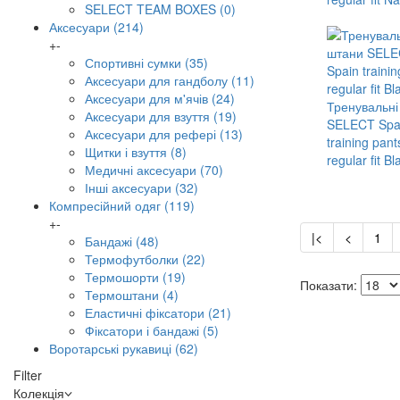
SELECT TEAM BOXES
(0)
Аксесуари
(214)
+
-
Спортивні сумки
(35)
Аксесуари для гандболу
(11)
Аксесуари для м'ячів
(24)
Тренувальні
Аксесуари для взуття
(19)
SELECT Spa
Аксесуари для рефері
(13)
training pant
Щитки і взуття
(8)
regular fit Bl
Медичні аксесуари
(70)
Інші аксесуари
(32)
Компресійний одяг
(119)
+
-
|<
<
1
Бандажі
(48)
Термофутболки
(22)
Термошорти
(19)
Показати:
Термоштани
(4)
Еластичні фіксатори
(21)
Фіксатори і бандажі
(5)
Воротарські рукавиці
(62)
Filter
Колекція