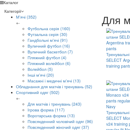
Каталог
Категорії
Для м
М'ячі
(352)
+
-
Футбольна серія
(160)
Футзальна серія
(30)
Гандбольні м'ячі
(91)
Вуличний футбол
(16)
Вуличний баскетбол
(7)
Тренувальні
Пляжний футбол
(4)
SELECT Arge
Пляжний волейбол
(6)
training pant
Волейбол
(5)
Інші м'ячі
(20)
Масажні і медичні м'ячі
(13)
Обладнання для матчів і тренувань
(52)
Спортивний одяг
(502)
+
-
Для матчів і тренувань
(243)
Ігрова форма
(117)
Тренувальні
Воротарська форма
(13)
SELECT Mo
Повсякденний чоловічий одяг
(96)
v24 training 
Повсякденний жіночий одяг
(37)
regular fit N