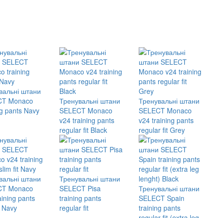
вальні штани
CT Monaco
Тренувальні штани
Тренувальні штани
ng pants Navy
SELECT Monaco
SELECT Monaco
v24 training pants
v24 training pants
regular fit Black
regular fit Grey
вальні штани
Тренувальні штани
CT Monaco
SELECT Pisa
Тренувальні штани
aining pants
training pants
SELECT Spain
t Navy
regular fit
training pants
regular fit (extra leg