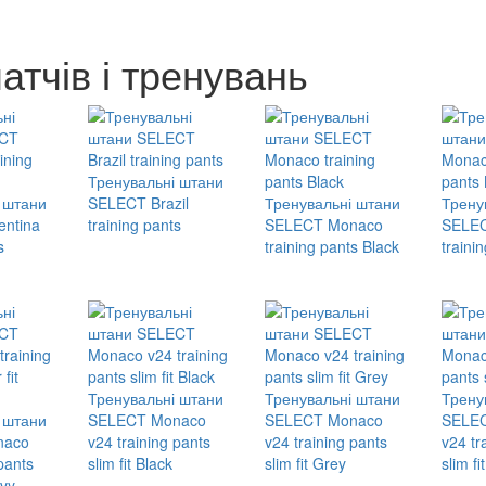
атчів і тренувань
Тренувальні штани
 штани
SELECT Brazil
Тренувальні штани
Трену
ntina
training pants
SELECT Monaco
SELE
s
training pants Black
traini
Тренувальні штани
Тренувальні штани
Трену
 штани
SELECT Monaco
SELECT Monaco
SELE
naco
v24 training pants
v24 training pants
v24 tr
pants
slim fit Black
slim fit Grey
slim fi
avy