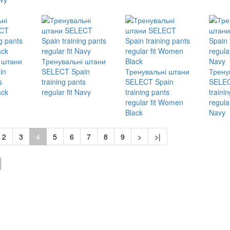
 штани
Тренувальні штани
in
SELECT Spain
Тренувальні штани
Трену
s
training pants
SELECT Spain
SELEC
ack
regular fit Navy
training pants
traini
regular fit Women
regula
Black
Navy
2
3
4
5
6
7
8
9
>
>|