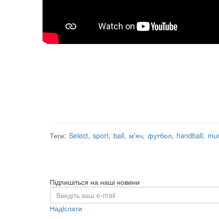
Теги:
Select
,
sport
,
ball
,
м'яч
,
футбол
,
handball
,
mu
Підпишіться на наші новини
Надiслати