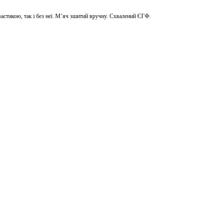
мастикою, так і без неї. М’яч зшитий вручну. Схвалений ЄГФ.