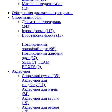
Масажні і медичні м'ячі
(13)
Обладнання для матчів і тренувань
Спортивний одяг
Для матчів і тренувань
(243)
Ігрова форма
(117)
Воротарська форма
(13)
Повсякденний
чоловічий одяг
(96)
Повсякденний жіночий
одяг
(37)
SELECT TEAM
BOXES
(0)
Аксесуари
Спортивні сумки
(35)
Аксесуари для
гандболу
(11)
Аксесуари для м'ячів
(24)
Аксесуари для взуття
(19)
Аксесуари для рефері
(13)