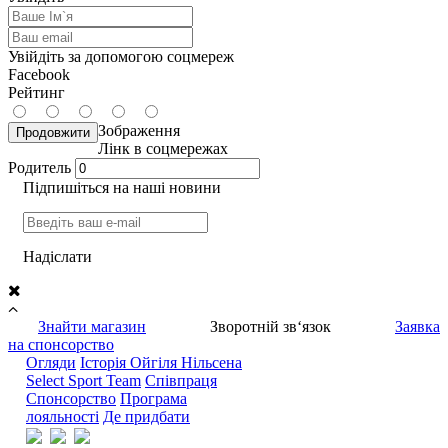
Увійдіть за допомогою соцмереж
Facebook
Рейтинг
Зображення
Продовжити
Лінк в соцмережах
Родитель
Підпишіться на наші новини
Надiслати
Знайти магазин
Зворотній зв‘язок
Заявка
на спонсорство
Огляди
Iсторiя Ойгiля Нiльсена
Select Sport Team
Спiвпраця
Cпонсорство
Програма
лояльності
Де придбати