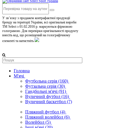
У зв’язку з продажем контрафактної продукції
бренду на території України, всі оригінальні вироби
TM Select з 01.02.2016 р. маркуються фірмовою
голограмою. Для перевірки оригінальності продукту
внесіть код, що розміщений на голографічному
елементі та натистніть
Головна
М'ячі
Футбольна серія
(160)
Футзальна серія
(30)
Гандбольні м'ячі
(91)
Вуличний футбол
(16)
Вуличний баскетбол
(7)
Пляжний футбол
(4)
Пляжний волейбол
(6)
Волейбол
(5)
Інші м'ячі
(20)