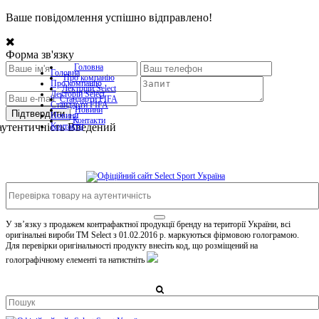
Ваше повідомлення успішно відправлено!
Форма зв'язку
Головна
Головна
Про компанiю
Про компанiю
Лекторій Select
Лекторій Select
Стандарти FIFA
Стандарти FIFA
Новини
Підтвердити
Новини
Контакти
аутентичність
Контакти
Введений
У зв’язку з продажем контрафактної продукції бренду на території України, всі
оригінальні вироби TM Select з 01.02.2016 р. маркуються фірмовою голограмою.
Для перевірки оригінальності продукту внесіть код, що розміщений на
голографічному елементі та натистніть