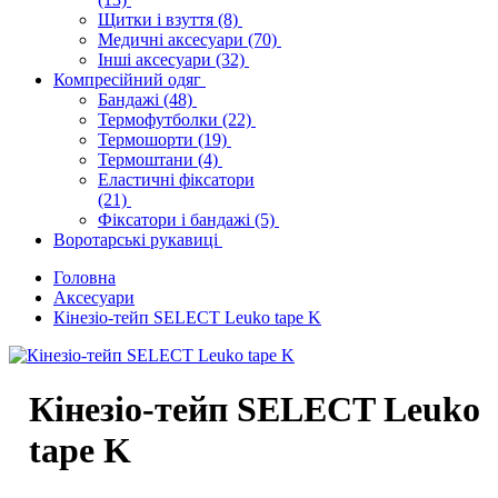
Щитки і взуття
(8)
Медичні аксесуари
(70)
Інші аксесуари
(32)
Компресійний одяг
Бандажі
(48)
Термофутболки
(22)
Термошорти
(19)
Термоштани
(4)
Еластичні фіксатори
(21)
Фіксатори і бандажі
(5)
Воротарські рукавиці
Головна
Аксесуари
Кінезіо-тейп SELECT Leuko tape K
Кінезіо-тейп SELECT Leuko
tape K