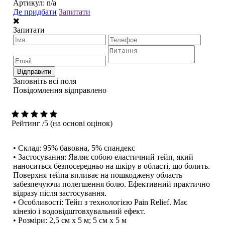
Артикул:
n/a
Де придбати
Запитати
Запитати
Відправити
Заповніть всі поля
Повідомлення відправлено
Рейтинг
/5 (на основі
оцінок)
• Склад: 95% бавовна, 5% спандекс
• Застосування: Являє собою еластичний тейп, який
наноситься безпосередньо на шкіру в області, що болить.
Поверхня тейпа впливає на пошкоджену область
забезпечуючи полегшення болю. Ефективний практично
відразу після застосування.
• Особливості: Тейп з технологією Pain Relief. Має
кінезіо і водовідштовхувальний ефект.
• Розміри: 2,5 см x 5 м; 5 см x 5 м