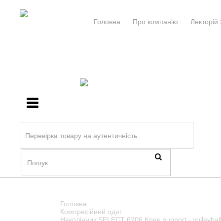
Головна
Про компанiю
Лекторій 
Головна
Компресійний одяг
Наколінник SELECT 6206 Knee support - volleybal