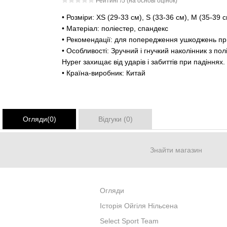
Рейтинг
/5 (на основі
оцінок)
• Розміри: XS (29-33 см), S (33-36 см), M (35-39 с
• Матеріал: поліестер, спандекс
• Рекомендації: для попередження ушкоджень при
• Особливості: Зручний і гнучкий наколінник з п
Hyper захищає від ударів і забиттів при падіння
• Країна-виробник: Китай
Огляди(0)
Відгуки (0)
Знайти магазин
Огляди
Iсторiя Ойгiля Нiльсена
Select Sport Team