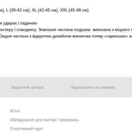
м), L (39-42 см), XL (42-45 см), XXL (45-48 см)
 ударах і падіннях
оліестеру і спандексу. Зовнішня частина подушки виконана з міцного
х. Задня частина з відкритим дизайном виключає появу «гармошок» з
Зворотній зв‘язок
Підписатися на новини
М'ячі
Обладнання для матчів і тренувань
Спортивний одяг