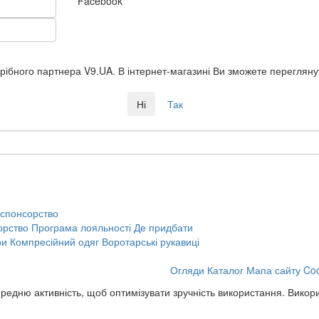
Facebook
рібного партнера V9.UA. В інтернет-магазині Ви зможете перегляну
Ні
Так
 спонсорство
орство
Програма лояльності
Де придбати
ри
Компресійний одяг
Воротарські рукавиці
Огляди
Каталог
Мапа сайту
Coo
редню активність, щоб оптимізувати зручність використання. Викор