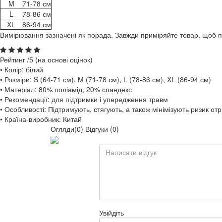
M
71-78 см
L
78-86 см
XL
86-94 см
Вимірювання зазначені як порада. Завжди приміряйте товар, щоб 
Рейтинг
/5 (на основі
оцінок)
• Колір: білий
• Розміри: S (64-71 см), M (71-78 см), L (78-86 см), XL (86-94 см)
• Матеріал: 80% поліамід, 20% спандекс
• Рекомендації: для підтримки і упередження травм
• Особливості: Підтримують, стягують, а також мінімізують ризик о
• Країна-виробник: Китай
Огляди(0)
Відгуки (0)
Увійдіть