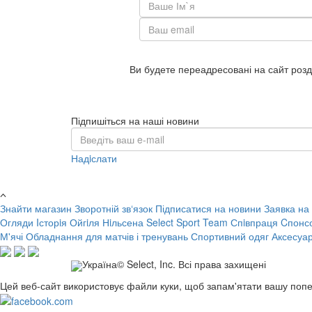
Ви будете переадресовані на сайт розд
Підпишіться на наші новини
Надiслати
Знайти магазин
Зворотній зв‘язок
Підписатися на новини
Заявка на
Огляди
Iсторiя Ойгiля Нiльсена
Select Sport Team
Спiвпраця
Cпонс
М'ячі
Обладнання для матчів і тренувань
Спортивний одяг
Аксесуа
Україна© Select, Inc. Всі права захищені
Цей веб-сайт використовує файли куки, щоб запам'ятати вашу попе