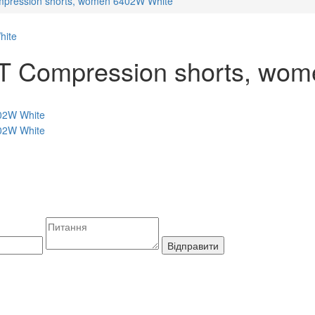
pression shorts, women 6402W White
 Compression shorts, wom
Відправити