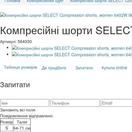
Головна
Компресійний одяг
Компресійні шорти SELECT Com
Компресійні шорти SELECT
Артикул:
564030
Таблиця розмірів
Де придбати
Запитати
Купити online
Запитати
Заповніть всі поля
Повідомлення відправлено
Розмір
Талія
S
64-71 см