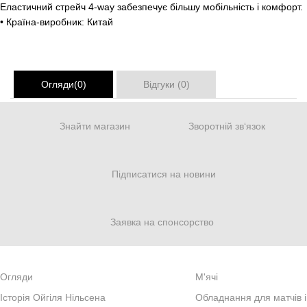
Еластичний стрейч 4-way забезпечує більшу мобільність і комфорт.
• Країна-виробник: Китай
Огляди(0)
Відгуки (0)
Знайти магазин
Зворотній зв‘язок
Підписатися на новини
Заявка на спонсорство
Огляди
М'ячі
Iсторiя Ойгiля Нiльсена
Обладнання для матчів і