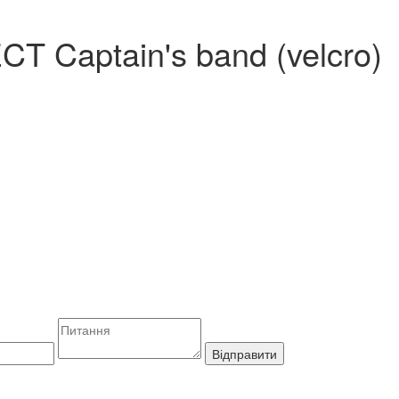
T Captain's band (velcro)
Відправити