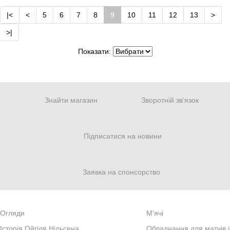
|<
<
5
6
7
8
9
10
11
12
13
>
>|
Показати:
Знайти магазин
Зворотній зв‘язок
Підписатися на новини
Заявка на спонсорство
Огляди
М'ячі
Iсторiя Ойгiля Нiльсена
Обладнання для матчів і