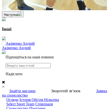
Наступна
Інші
Акіменко Андрій
Д
Підпишіться на наші новини
Надiслати
Знайти магазин
Зворотній зв‘язок
Заявка
на спонсорство
Огляди
Iсторiя Ойгiля Нiльсена
Select Sport Team
Спiвпраця
Cпонсорство
Програма