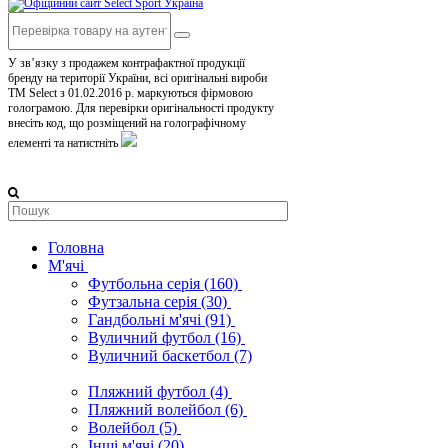
У зв’язку з продажем контрафактної продукції
бренду на території України, всі оригінальні вироби
TM Select з 01.02.2016 р. маркуються фірмовою
голограмою. Для перевірки оригінальності продукту
внесіть код, що розміщений на голографічному
елементі та натистніть
Головна
М'ячі
Футбольна серія
(160)
Футзальна серія
(30)
Гандбольні м'ячі
(91)
Вуличний футбол
(16)
Вуличний баскетбол
(7)
Пляжний футбол
(4)
Пляжний волейбол
(6)
Волейбол
(5)
Інші м'ячі
(20)