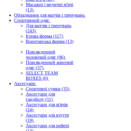
Масажні і медичні м'ячі
(13)
Обладнання для матчів і тренувань
Спортивний одяг
Для матчів і тренувань
(243)
Ігрова форма
(117)
Воротарська форма
(13)
Повсякденний
чоловічий одяг
(96)
Повсякденний жіночий
одяг
(37)
SELECT TEAM
BOXES
(0)
Аксесуари
Спортивні сумки
(35)
Аксесуари для
гандболу
(11)
Аксесуари для м'ячів
(24)
Аксесуари для взуття
(19)
Аксесуари для рефері
(13)