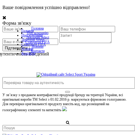
Ваше повідомлення успішно відправлено!
Форма зв'язку
Головна
Головна
Про компанiю
Про компанiю
Лекторій Select
Лекторій Select
Стандарти FIFA
Стандарти FIFA
Новини
Підтвердити
Новини
Контакти
аутентичність
Контакти
Введений
У зв’язку з продажем контрафактної продукції бренду на території України, всі
оригінальні вироби TM Select з 01.02.2016 р. маркуються фірмовою голограмою.
Для перевірки оригінальності продукту внесіть код, що розміщений на
голографічному елементі та натистніть