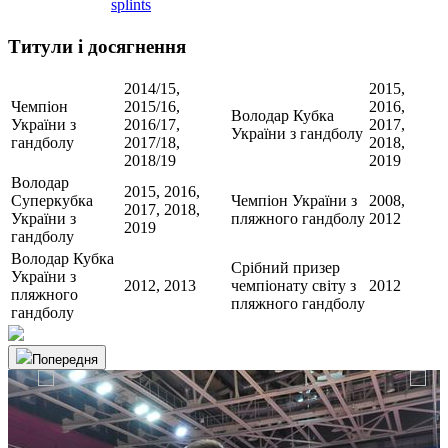
splints
Титули і досягнення
2014/15,
2015,
Чемпіон
2015/16,
2016,
Володар Кубка
України з
2016/17,
2017,
України з гандболу
гандболу
2017/18,
2018,
2018/19
2019
Володар
2015, 2016,
Суперкубка
Чемпіон України з
2008,
2017, 2018,
України з
пляжного гандболу
2012
2019
гандболу
Володар Кубка
Срібний призер
України з
2012, 2013
чемпіонату світу з
2012
пляжного
пляжного гандболу
гандболу
Попередня