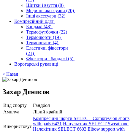
Щитки і взуття
(8)
Медичні аксесуари
(70)
Інші аксесуари
(32)
Компресійний одяг
Бандажі
(48)
Термофутболки
(22)
Термошорти
(19)
Термоштани
(4)
Еластичні фіксатори
(21)
Фіксатори і бандажі
(5)
Воротарські рукавиці
< Назад
Захар Денисов
Вид спорту
Гандбол
Амплуа
Лівий крайній
Компресійні шорти SELECT Compression shorts
with pads 6421
Напульсник SELECT Sweatband
Використовує
Налокітник SELECT 6603 Elbow support with