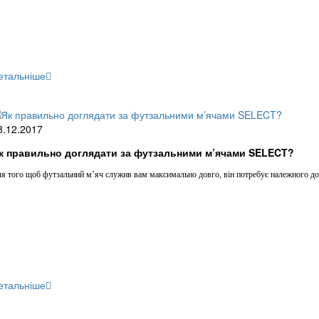
етальніше
8.12.2017
к правильно доглядати за футзальними м’ячами SELECT?
я того щоб футзальний м’яч служив вам максимально довго, він потребує належного догл
етальніше