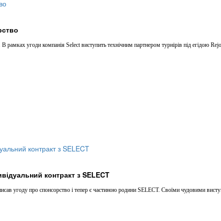
ерство
 В рамках угоди компанія Select виступить технічним партнером турнірів під егідою Rejo
ивідуальний контракт з SELECT
писав угоду про спонсорство і тепер є частиною родини SELECT. Своїми чудовими висту