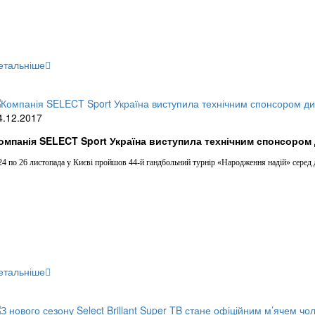
етальніше
4.12.2017
омпанія SELECT Sport Україна виступила технічним спонсором 
24 по 26 листопада у Києві пройшов 44-й гандбольний турнір «Народження надій» серед ді
етальніше