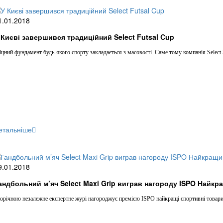
1.01.2018
 Києві завершився традиційний Select Futsal Cup
цний фундамент будь-якого спорту закладається з масовості. Саме тому компанія Select S
етальніше
9.01.2018
андбольний м’яч Select Maxi Grip виграв нагороду ISPO Найкр
річною незалежне експертне журі нагороджує премією ISPO найкращі спортивні товари ма