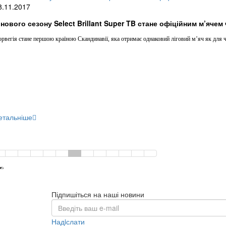
8.11.2017
 нового сезону Select Brillant Super TB стане офіційним м’ячем
рвегія стане першою країною Скандинавії, яка отримає однаковий ліговий м’яч як для чо
етальніше
Підпишіться на наші новини
Надiслати