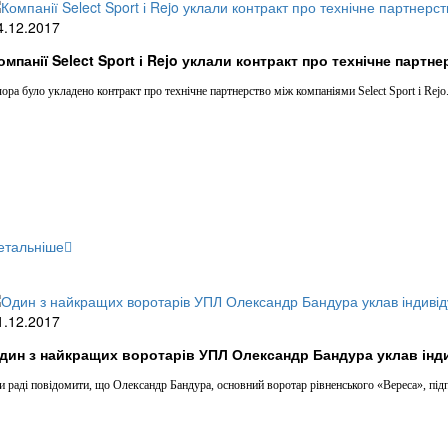
4.12.2017
омпанії Select Sport і Rejo уклали контракт про технічне партн
ора було укладено контракт про технічне партнерство між компаніями Select Sport і Rejo.
етальніше
1.12.2017
дин з найкращих воротарів УПЛ Олександр Бандура уклав інд
 раді повідомити, що Олександр Бандура, основний воротар рівненського «Вереса», під