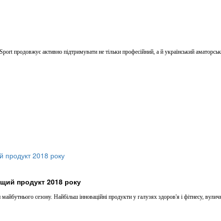
port продовжує активно підтримувати не тільки професійний, а й український аматорський
ащий продукт 2018 року
йбутнього сезону. Найбільш інноваційні продукти у галузях здоров'я і фітнесу, вулични