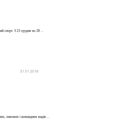
 спорт. З 23 грудня по 28 ...
31.01.2018
х, зимових і командних видів ...