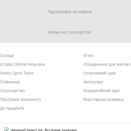
Підписатися на новини
Заявка на спонсорство
Огляди
М'ячі
Iсторiя Ойгiля Нiльсена
Обладнання для матчів і
Select Sport Team
Спортивний одяг
Спiвпраця
Аксесуари
Cпонсорство
Компресійний одяг
Програма лояльності
Воротарські рукавиці
Де придбати
Україна© Select, Inc. Всі права захищені