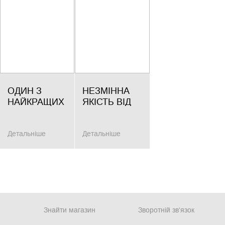
ОДИН З
НЕЗМІННА
НАЙКРАЩИХ
ЯКІСТЬ ВІД
ВОРОТАРІВ
ДАНСЬКОГО
УПЛ
SELECT
Детальніше
Детальніше
ОЛЕКСАНДР
БАНДУРА
УКЛАВ
ІНДИВІДУАЛЬНИЙ
КОНТРАКТ З
SELECT
Знайти магазин
Зворотній зв‘язок